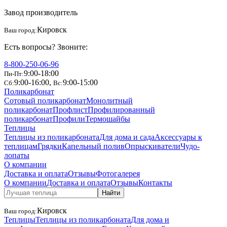
Завод производитель
Кировск
Ваш город:
Есть вопросы? Звоните:
8-800-250-06-96
9:00-18:00
Пн-Пт:
9:00-16:00
,
9:00-15:00
Сб:
Вс:
Поликарбонат
Сотовый поликарбонат
Монолитный
поликарбонат
Профлист
Профилированный
поликарбонат
Профили
Термошайбы
Теплицы
Теплицы из поликарбоната
Для дома и сада
Аксессуары к
теплицам
Грядки
Капельный полив
Опрыскиватели
Чудо-
лопаты
О компании
Доставка и оплата
Отзывы
Фотогалерея
О компании
Доставка и оплата
Отзывы
Контакты
Найти
Кировск
Ваш город:
Теплицы
Теплицы из поликарбоната
Для дома и