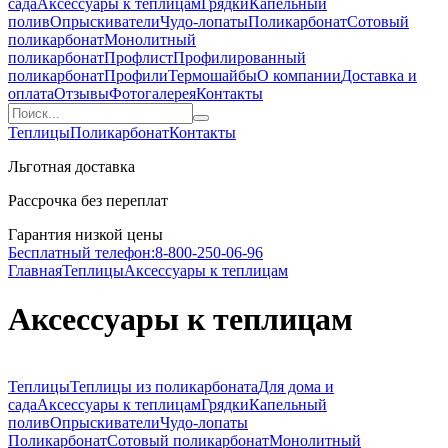
сада
Аксессуары к теплицам
Грядки
Капельный
полив
Опрыскиватели
Чудо-лопаты
Поликарбонат
Сотовый
поликарбонат
Монолитный
поликарбонат
Профлист
Профилированный
поликарбонат
Профили
Термошайбы
О компании
Доставка и
оплата
Отзывы
Фотогалерея
Контакты
Теплицы
Поликарбонат
Контакты
Льготная доставка
Рассрочка без переплат
Гарантия низкой цены
Бесплатный телефон:
8-800-250-06-96
Главная
Теплицы
Аксессуары к теплицам
Аксессуары к теплицам
Теплицы
Теплицы из поликарбоната
Для дома и
сада
Аксессуары к теплицам
Грядки
Капельный
полив
Опрыскиватели
Чудо-лопаты
Поликарбонат
Сотовый поликарбонат
Монолитный