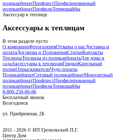
поликарбонат
Профлист
Профилированный
поликарбонат
Профили
Термошайбы
Аксессуар к теплице
Аксессуары к теплицам
В этом разделе пусто
О компании
Фотогалерея
Отзывы о нас
Доставка и
оплата
Договора и Положения
Статьи
Контакты
Теплицы
Теплицы из поликарбоната
Для дома и
сада
Аксессуары к теплицам
Грядки
Капельный
полив
Опрыскиватели
Чудо-лопаты
Поликарбонат
Сотовый поликарбонат
Монолитный
поликарбонат
Профлист
Профилированный
поликарбонат
Профили
Термошайбы
8-800-250-06-96
Бесплатный звонок
Волгодонск
ул. Прибрежная, 2Б
2011 - 2026 © ИП Грохольский П.Г.
Центр Дом